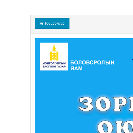
Тооцоолуур