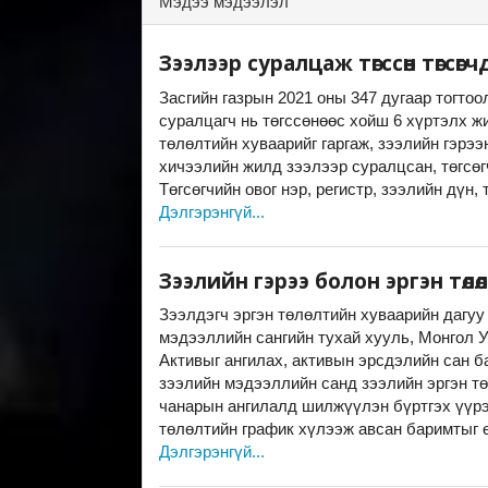
Мэдээ мэдээлэл
Зээлээр суралцаж төгссөн төгсө
Засгийн газрын 2021 оны 347 дугаар тогтоо
суралцагч нь төгссөнөөс хойш 6 хүртэлх ж
төлөлтийн хуваарийг гаргаж, зээлийн гэрээ
хичээлийн жилд зээлээр суралцсан, төгсөг
Төгсөгчийн овог нэр, регистр, зээлийн дүн,
Дэлгэрэнгүй...
Зээлийн гэрээ болон эргэн тө
Зээлдэгч эргэн төлөлтийн хуваарийн дагуу
мэдээллийн сангийн тухай хууль, Монгол У
Активыг ангилах, активын эрсдэлийн сан 
зээлийн мэдээллийн санд зээлийн эргэн тө
чанарын ангилалд шилжүүлэн бүртгэх үүрэг
төлөлтийн график хүлээж авсан баримтыг 
Дэлгэрэнгүй...