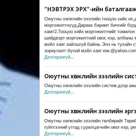
"НЭВТРЭХ ЭРХ"-ийн баталгаа
Оюутны хөгжлийн зээлийн тооцоо хийх их,
мэргэжилтнүүд.Дараах баримт бичгийг бүрд
хамт2.Тооцоо хийх мэргэжилтнийг томилон
шийдвэрт мэргэжилтний овог, нэр, албаны 
мэйл хаяг зайлшгүй байна. Энэ нь тухайн 
зориулалт бүхий мэйл хаяг юм.@yahoo.co
Дэлгэрэнгүй...
Оюутны хөгжлийн зээлийн систем
Оюутны хөгжлийн зээлийн систем дээр ажи
Дэлгэрэнгүй...
Оюутны хөгжлийн зээлийн эргэ
Оюутны хөгжлийн зээлийн төлбөрийг Төрийн
гүйлгээний утгад суралцагчийн овог нэр, р
Дэлгэрэнгүй...